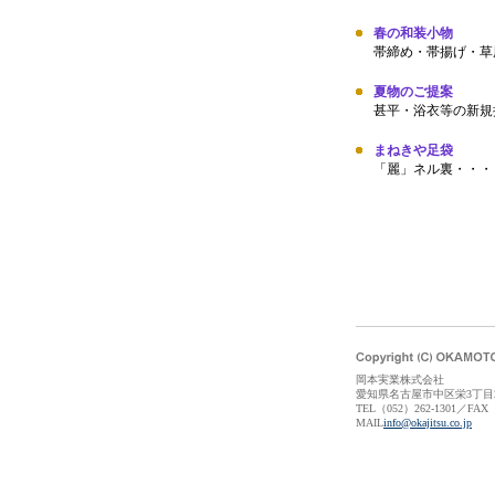
春の和装小物
帯締め・帯揚げ・草
夏物のご提案
甚平・浴衣等の新規
まねきや足袋
「麗」ネル裏・・・
岡本実業株式会社
愛知県名古屋市中区栄3丁目2
TEL（052）262-1301／FAX（
MAIL
info@okajitsu.co.jp