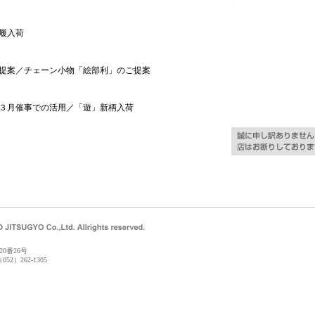
履入荷
提案／チェーン小物「絵部利」のご提案
３月催事での活用／「遊」新柄入荷
0番26号
052）262-1305