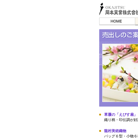
草履の「えびす扇」
織り柄・印伝調が好
龍村美術織物
バッグ６型・小物６